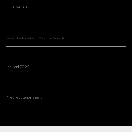
Hallo wereld!
RECENTE REACTIES
Geen reacties om weer te geven.
ARCHIEVEN
januari 2026
CATEGORIEËN
Niet gecategoriseerd